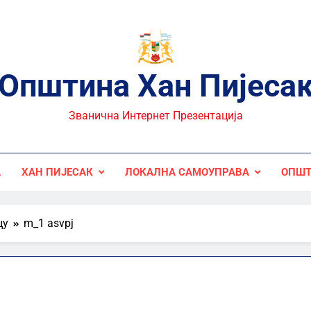
Општина Хан Пијеса
Званична Интернет Презентација
А
ХАН ПИЈЕСАК
ЛОКАЛНА САМОУПРАВА
ОПШТ
цу
m_1 asvpj