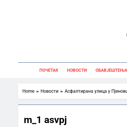
Skip
to
content
ПОЧЕТАК
НОВОСТИ
ОБАВЈЕШТЕЊ
Home
Новости
Асфалтирана улица у Пјенов
m_1 asvpj