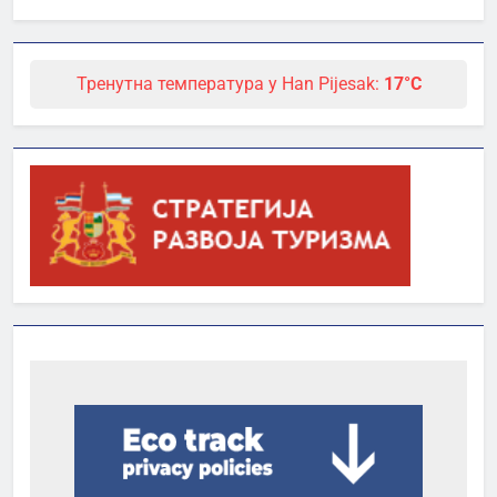
Тренутна температура у Han Pijesak:
17°C