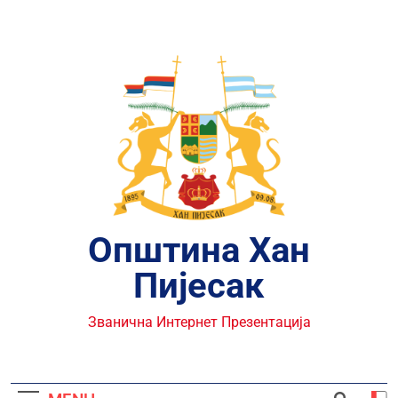
Skip
to
content
Општина Хан
Пијесак
Званична Интернет Презентација