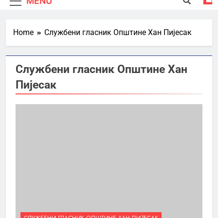
MENU
Home
Службени гласник Општине Хан Пијесак
Службени гласник Општине Хан
Пијесак