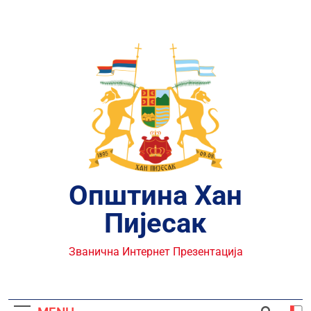
Skip
to
content
Општина Хан
Пијесак
Званична Интернет Презентација