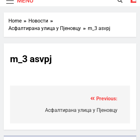
MENU
Home
Новости
Асфалтирана улица у Пјеновцу
m_3 asvpj
m_3 asvpj
Previous:
Кретање
чланка
Асфалтирана улица у Пјеновцу