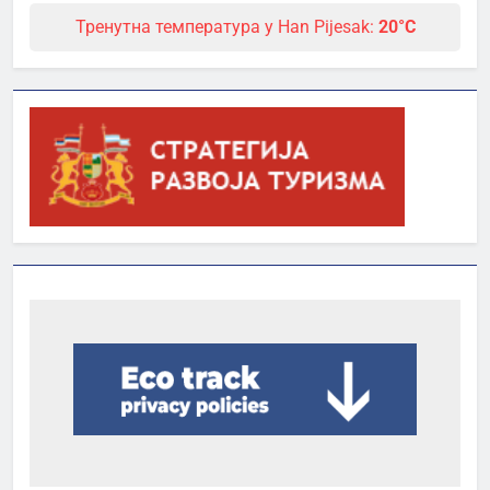
Тренутна температура у Han Pijesak:
20°C