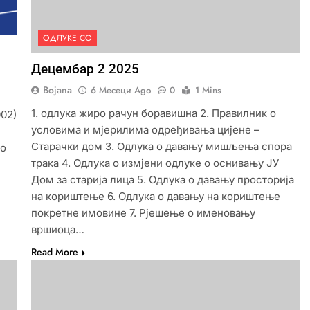
ОДЛУКЕ СО
Децембар 2 2025
Bojana
6 Месеци Ago
0
1 Mins
1. одлука жиро рачун боравишна 2. Правилник о
002)
условима и мјерилима одређивања цијене –
Старачки дом 3. Одлука о давању мишљења спора
 o
трака 4. Одлука о измјени одлуке о оснивању ЈУ
Дом за старија лица 5. Одлука о давању просторија
на кориштење 6. Одлука о давању на кориштење
покретне имовине 7. Рјешење о именовању
вршиоца…
Read More