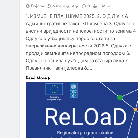
Bojana
6 Месеци Ago
0
1 Mins
1. ИЗМЈЕНЕ ПЛАН ШУМЕ 2025. 2. О Д Л У К А
Административне таксе ХП измјена 3. Одлука о
висини вриједности непокретности по зонама 4.
Одлука о утврђивању пореске стопе за
опорезивање непокретности 2026 5. Одлука о
продаји земљишта непосредном погодбом 6.
Одлука о оснивању ЈУ Дом за старија лица 7.
Правилник – вантјелесна 8….
Read More