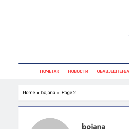
Skip
to
content
ПОЧЕТАК
НОВОСТИ
ОБАВЈЕШТЕЊ
Home
bojana
Page 2
bojana