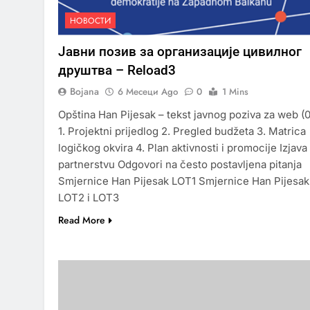
НОВОСТИ
Јавни позив за организације цивилног
друштва – Reload3
Bojana
6 Месеци Ago
0
1 Mins
Opština Han Pijesak – tekst javnog poziva za web (
1. Projektni prijedlog 2. Pregled budžeta 3. Matrica
logičkog okvira 4. Plan aktivnosti i promocije Izjava
partnerstvu Odgovori na često postavljena pitanja
Smjernice Han Pijesak LOT1 Smjernice Han Pijesak
LOT2 i LOT3
Read More