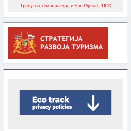
Тренутна температура у Han Pijesak:
18°C