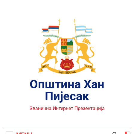
Skip
to
content
Општина Хан
Пијесак
Званична Интернет Презентација