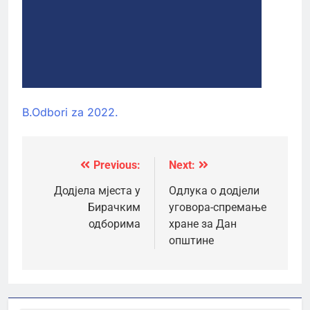
B.Odbori za 2022.
Previous:
Next:
Кретање
чланка
Додјела мјеста у
Одлука о додјели
Бирачким
уговора-спремање
одборима
хране за Дан
општине