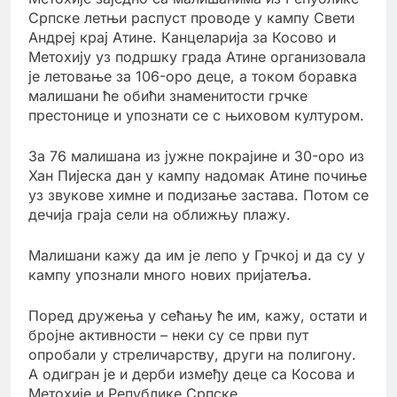
Српске летњи распуст проводе у кампу Свети
Андреј крај Атине. Канцеларија за Косово и
Метохију уз подршку града Атине организовала
је летовање за 106-оро деце, а током боравка
малишани ће обићи знаменитости грчке
престонице и упознати се с њиховом културом.
За 76 малишана из јужне покрајине и 30-оро из
Хан Пијеска дан у кампу надомак Атине почиње
уз звукове химне и подизање застава. Потом се
дечија граја сели на оближњу плажу.
Малишани кажу да им је лепо у Грчкој и да су у
кампу упознали много нових пријатеља.
Поред дружења у сећању ће им, кажу, остати и
бројне активности – неки су се први пут
опробали у стреличарству, други на полигону.
А одигран је и дерби између деце са Косова и
Метохије и Републике Српске.