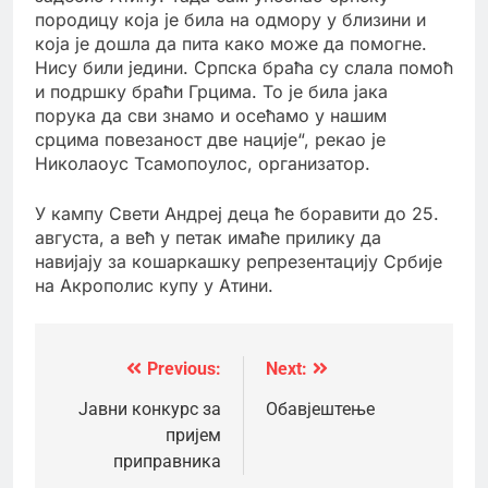
породицу која је била на одмору у близини и
која је дошла да пита како може да помогне.
Нису били једини. Српска браћа су слала помоћ
и подршку браћи Грцима. То је била јака
порука да сви знамо и осећамо у нашим
срцима повезаност две нације“, рекао је
Николаоус Тсамопоулос, организатор.
У кампу Свети Андреј деца ће боравити до 25.
августа, а већ у петак имаће прилику да
навијају за кошаркашку репрезентацију Србије
на Акрополис купу у Атини.
Previous:
Next:
Кретање
чланка
Јавни конкурс за
Обавјештење
пријем
приправника