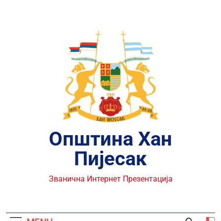
Skip
to
content
Општина Хан
Пијесак
Званична Интернет Презентација