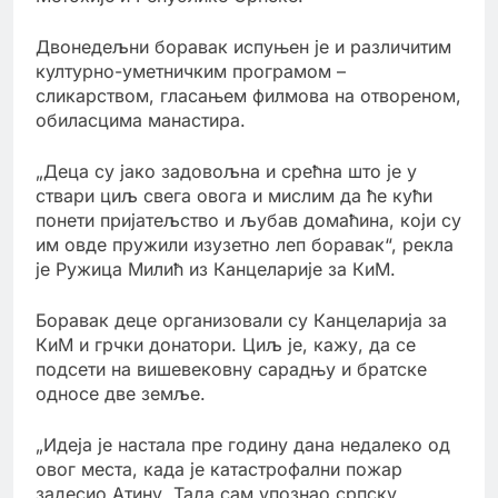
Двонедељни боравак испуњен је и различитим
културно-уметничким програмом –
сликарством, гласањем филмова на отвореном,
обиласцима манастира.
„Деца су јако задовољна и срећна што је у
ствари циљ свега овога и мислим да ће кући
понети пријатељство и љубав домаћина, који су
им овде пружили изузетно леп боравак“, рекла
је Ружица Милић из Канцеларије за КиМ.
Боравак деце организовали су Канцеларија за
КиМ и грчки донатори. Циљ је, кажу, да се
подсети на вишевековну сарадњу и братске
односе две земље.
„Идеја је настала пре годину дана недалеко од
овог места, када је катастрофални пожар
задесио Атину. Тада сам упознао српску