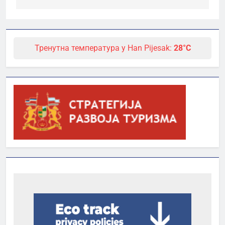
Тренутна температура у Han Pijesak:
28°C