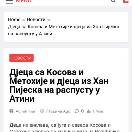
MENU
Home
Новости
Дјеца са Косова и Метохије и дјеца из Хан Пијеска
на распусту у Атини
НОВОСТИ
Дјеца са Косова и
Метохије и дјеца из Хан
Пијеска на распусту у
Атини
0
Admin_ivan
7 Година Ago
1 Mins
Деца из енклава, са југа и севера Косова и
Метохије заједно са малишанима из Републике