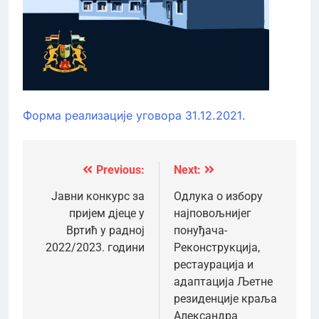
Форма реализације уговора 31.12.2021.
Previous:
Next:
Кретање
чланка
Јавни конкурс за
Одлука о избору
пријем дјеце у
најповољнијег
Вртић у радној
понуђача-
2022/2023. години
Реконструкција,
рестаурација и
адаптација Љетне
резиденције краља
Александра