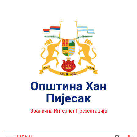
Skip
to
content
Општина Хан
Пијесак
Званична Интернет Презентација