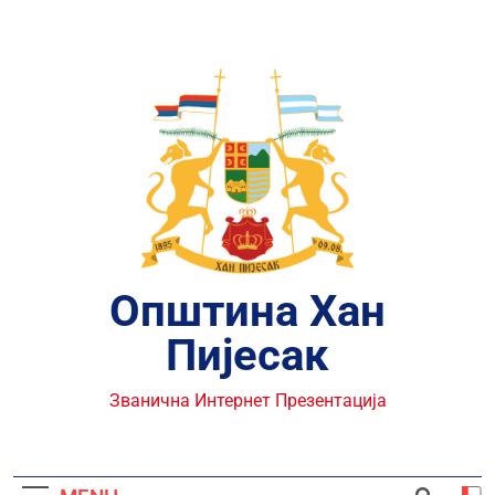
Skip
to
content
Општина Хан
Пијесак
Званична Интернет Презентација