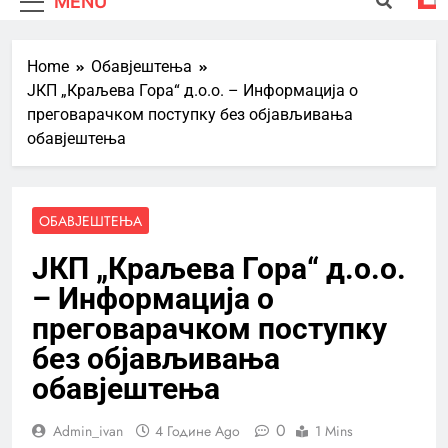
MENU
Home
Обавјештења
ЈКП „Краљева Гора“ д.о.о. – Информација о
преговарачком поступку без објављивања
обавјештења
ОБАВЈЕШТЕЊА
ЈКП „Краљева Гора“ д.о.о.
– Информација о
преговарачком поступку
без објављивања
обавјештења
0
Admin_ivan
4 Године Ago
1 Mins