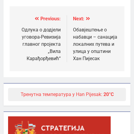
Previous:
Next:
Кретање
чланка
Одлука о додјели
Обавјештење о
уговора-Ревизија
набавци – санација
главног пројекта
локалних путева и
„Вила
улица у општини
Карађорђевић“
Хан Пијесак
Тренутна температура у Han Pijesak:
20°C