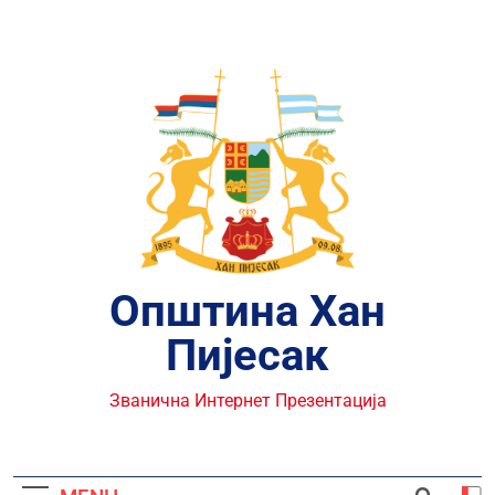
Skip
to
content
Општина Хан
Пијесак
Званична Интернет Презентација