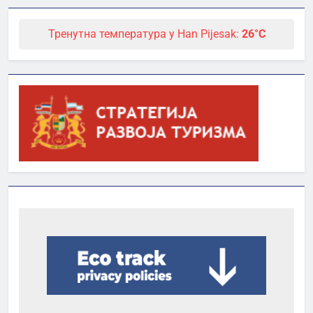
Тренутна температура у Han Pijesak:
26°C