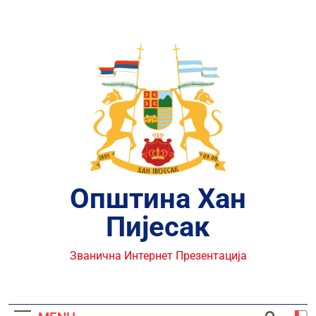
Skip
to
content
Општина Хан
Пијесак
Званична Интернет Презентација