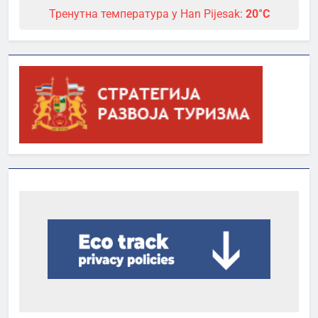
Тренутна температура у Han Pijesak:
20°C