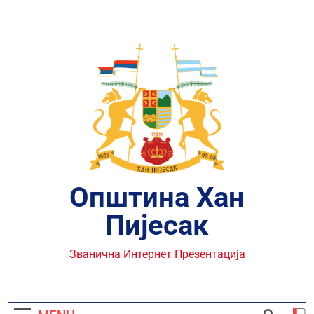
Skip
to
content
Општина Хан
Пијесак
Званична Интернет Презентација