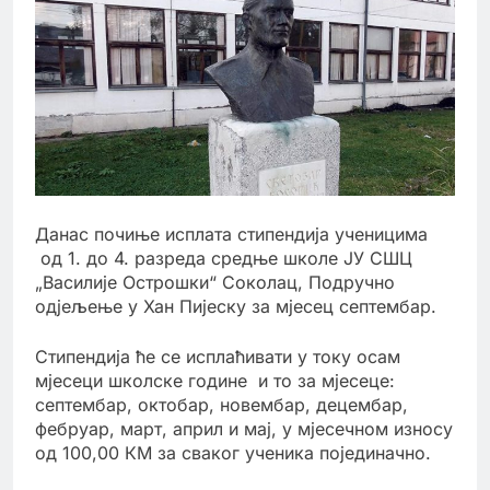
Данас почиње исплата стипендија ученицима
од 1. до 4. разреда средње школе ЈУ СШЦ
„Василије Острошки“ Соколац, Подручно
одјељење у Хан Пијеску за мјесец септембар.
Стипендија ће се исплаћивати у току осам
мјесеци школске године и то за мјесеце:
септембар, октобар, новембар, децембар,
фебруар, март, април и мај, у мјесечном износу
од 100,00 КМ за сваког ученика појединачно.