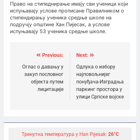
Право на стипеднирање имају сви ученици који
испуњавају услове прописане Правилником о
стипендирању ученика средње школе на
подручју општине Хан Пијесак, а услове
испуњавају 53 ученика средње школе.
Previous:
Next:
Кретање
чланка
Оглас о давању у
Одлука о избору
закуп пословног
најповољнијег
објекта путем
понуђача-Изградња
лицитације
паркинг простора у
улици Српске војске
Тренутна температура у Han Pijesak:
26°C