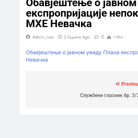
Обавјештење о јавном
експропријације непок
МХЕ Невачка
0
Admin_ivan
3 Године Ago
1 Min
Обавјештење о јавном увиду Плана експро
Невачка
Previou
Кретање
чланка
Службени гласник бр. 3/