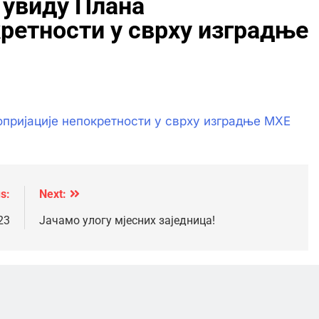
 увиду Плана
ретности у сврху изградње
пријације непокретности у сврху изградње МХЕ
s:
Next:
23
Јачамо улогу мјесних заједница!