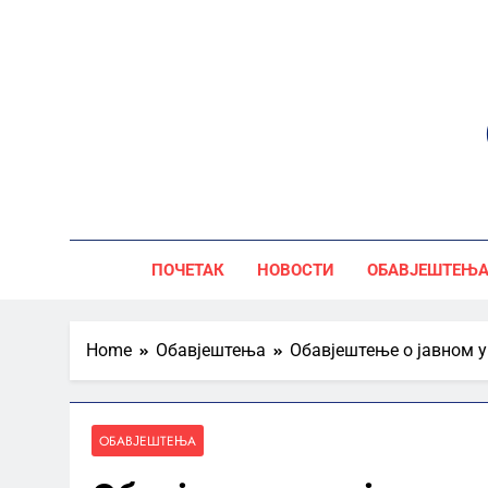
Skip
to
content
ПОЧЕТАК
НОВОСТИ
ОБАВЈЕШТЕЊ
Home
Обавјештења
Обавјештење о јавном у
ОБАВЈЕШТЕЊА