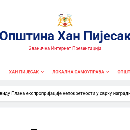
Општина Хан Пијеса
Званична Интернет Презентација
А
ХАН ПИЈЕСАК
ЛОКАЛНА САМОУПРАВА
ОПШТ
виду Плана експропријације непокретности у сврху изгра