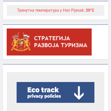
Тренутна температура у Han Pijesak:
20°C