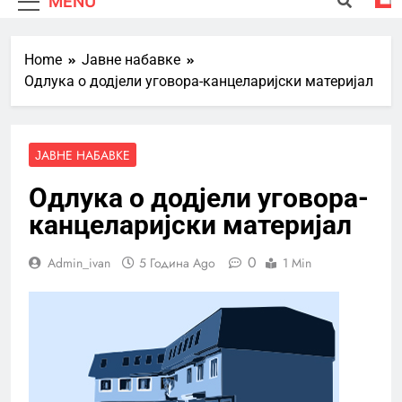
MENU
Home
Јавне набавке
Одлука о додјели уговора-канцеларијски материјал
ЈАВНЕ НАБАВКЕ
Одлука о додјели уговора-
канцеларијски материјал
0
Admin_ivan
5 Година Ago
1 Min