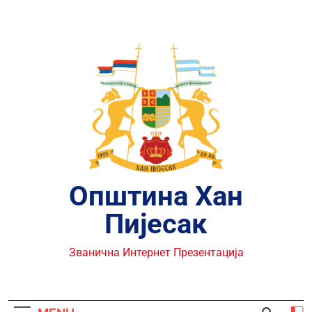
Skip
to
content
Општина Хан
Пијесак
Званична Интернет Презентација