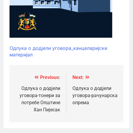
Одлука о додјели уговора_канцеларијски
материјал
Previous:
Next:
Кретање
чланка
Одлука о додјели
Одлука о додјели
уговора-тонери за
уговора-рачунарска
потребе Општине
опрема
Хан Пијесак