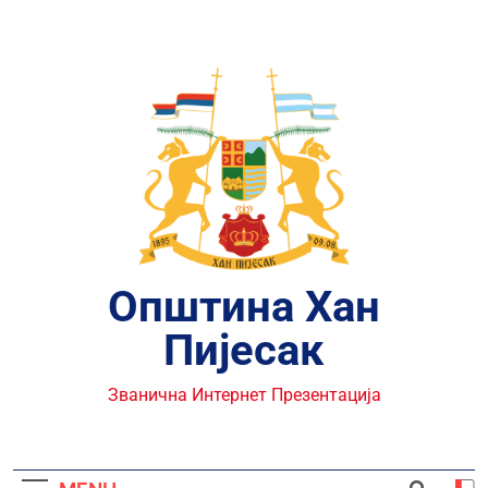
Skip
to
content
Општина Хан
Пијесак
Званична Интернет Презентација