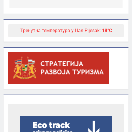
Тренутна температура у Han Pijesak:
18°C