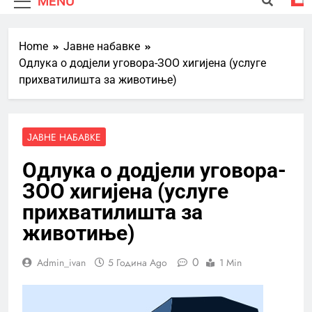
MENU
Home
Јавне набавке
Одлука о додјели уговора-ЗОО хигијена (услуге
прихватилишта за животиње)
ЈАВНЕ НАБАВКЕ
Одлука о додјели уговора-
ЗОО хигијена (услуге
прихватилишта за
животиње)
0
Admin_ivan
5 Година Ago
1 Min