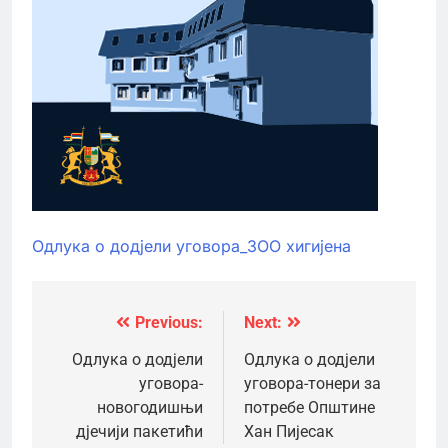
Одлука о додјели уговора_ЗОО хигијена
Previous:
Next:
Кретање
чланка
Одлука о додјели
Одлука о додјели
уговора-
уговора-тонери за
новогодишњи
потребе Општине
дјечији пакетићи
Хан Пијесак