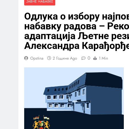
ЈАВНЕ НАБАВКЕ
Одлука о избору најпо
набавку радова – Реко
адаптација Љетне рез
Александра Карађорђев
0
Opstina
2 Године Ago
1 Min