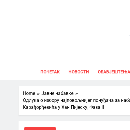
Skip
to
content
ПОЧЕТАК
НОВОСТИ
ОБАВЈЕШТЕЊ
Home
Јавне набавке
Одлука о избору најповољнијег понуђача за наб
Карађорђевића у Хан Пијеску, Фаза II