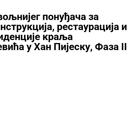
вољнијег понуђача за
нструкција, рестаурација и
иденције краља
ића у Хан Пијеску, Фаза II