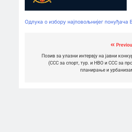
Одлука о избору најповољнијег понуђача В
Previou
Кретање
чланка
Позив за улазни интервју на јавни конку
(ССС за спорт, тур. и НВО и ССС за про
планирање и урбаниза