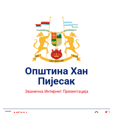
Skip
to
content
Општина Хан
Пијесак
Званична Интернет Презентација