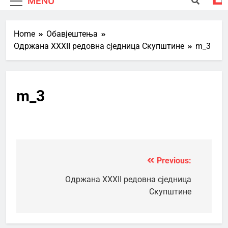
MENU
Home
Обавјештења
Одржана XXXII редовна сједница Скупштине
m_3
m_3
Previous:
Кретање
чланка
Одржана XXXII редовна сједница
Скупштине