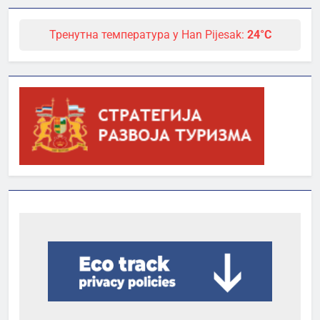
Тренутна температура у Han Pijesak:
24°C