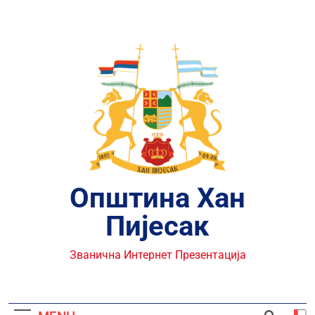
Skip
to
content
Општина Хан
Пијесак
Званична Интернет Презентација