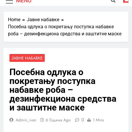
MENU
Home
Јавне набавке
Посебна одлука о покретању поступка набавке
роба – дезинфекциона средства и заштитне маске
ЈАВНЕ НАБАВКЕ
Посебна одлука о
покретању поступка
набавке роба –
дезинфекциона средства
и заштитне маске
0
Admin_ivan
6 Година Ago
1 Mins