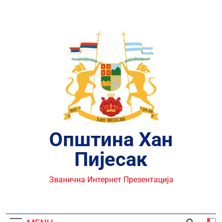
Skip
to
content
Општина Хан
Пијесак
Званична Интернет Презентација