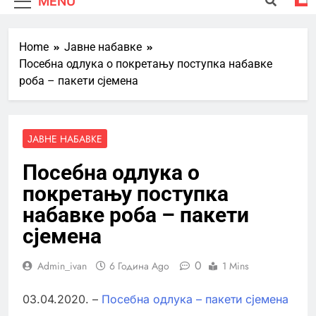
MENU
Home
Јавне набавке
Посебна одлука о покретању поступка набавке
роба – пакети сјемена
ЈАВНЕ НАБАВКЕ
Посебна одлука о
покретању поступка
набавке роба – пакети
сјемена
0
Admin_ivan
6 Година Ago
1 Mins
03.04.2020. –
Посебна одлука – пакети сјемена