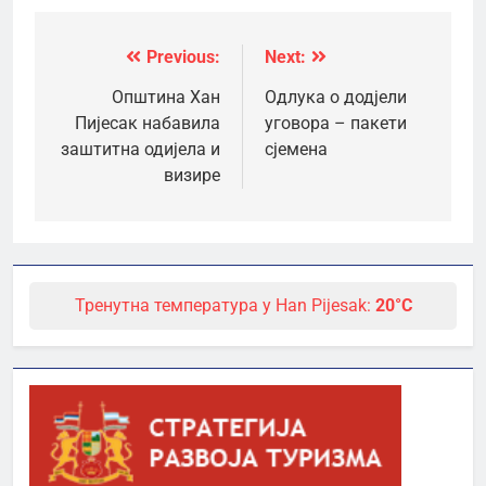
Previous:
Next:
Кретање
чланка
Општина Хан
Одлука о додјели
Пијесак набавила
уговора – пакети
заштитна одијела и
сјемена
визире
Тренутна температура у Han Pijesak:
20°C