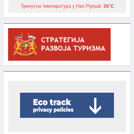
Тренутна температура у Han Pijesak:
26°C