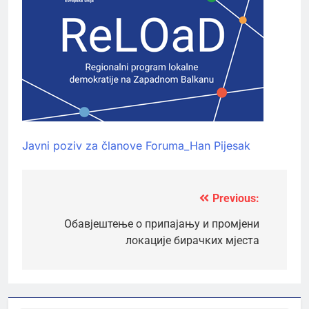
Javni poziv za članove Foruma_Han Pijesak
Previous:
Кретање
чланка
Обавјештење о припајању и промјени
локације бирачких мјеста