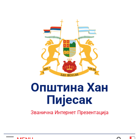
Skip
to
content
Општина Хан
Пијесак
Званична Интернет Презентација