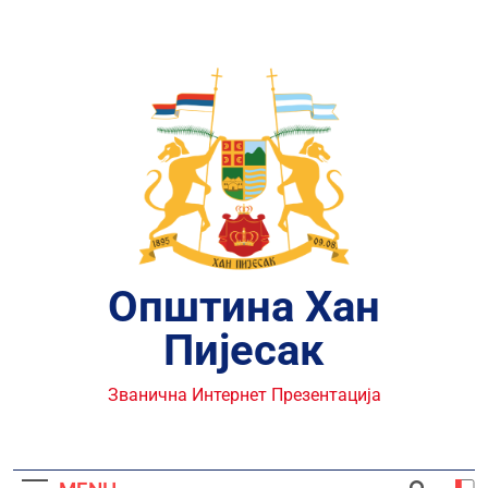
Skip
to
content
Општина Хан
Пијесак
Званична Интернет Презентација