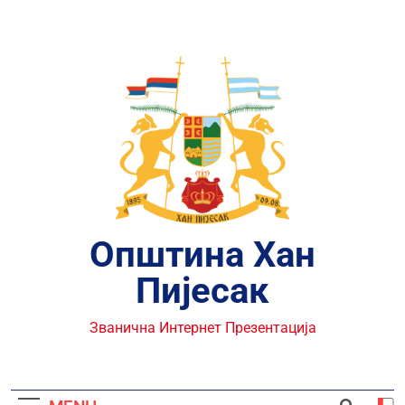
Skip
to
content
Општина Хан
Пијесак
Званична Интернет Презентација