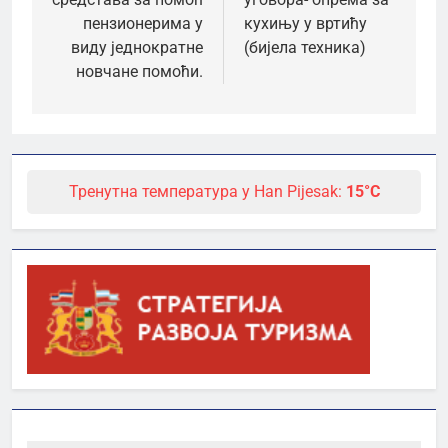
пензионерима у
кухињу у вртићу
виду једнократне
(бијела техника)
новчане помоћи.
Тренутна температура у Han Pijesak:
15°C