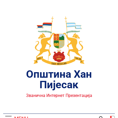
Skip
to
content
Општина Хан
Пијесак
Званична Интернет Презентација