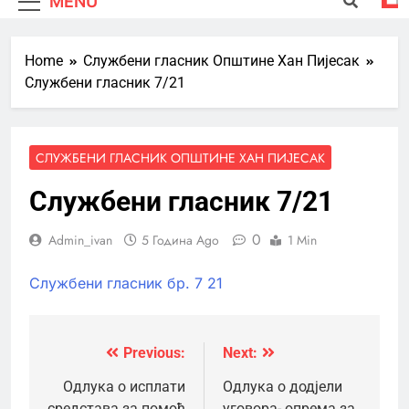
MENU
Home
Службени гласник Општине Хан Пијесак
Службени гласник 7/21
СЛУЖБЕНИ ГЛАСНИК ОПШТИНЕ ХАН ПИЈЕСАК
Службени гласник 7/21
0
Admin_ivan
5 Година Ago
1 Min
Службени гласник бр. 7 21
Previous:
Next:
Кретање
чланка
Одлука о исплати
Одлука о додјели
средстава за помоћ
уговора- опрема за