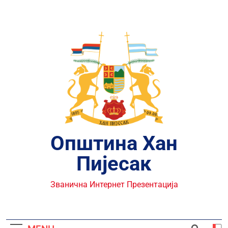
Skip
to
content
Општина Хан
Пијесак
Званична Интернет Презентација