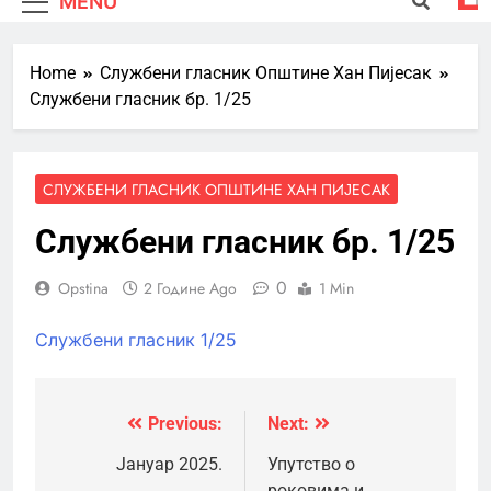
MENU
Home
Службени гласник Општине Хан Пијесак
Службени гласник бр. 1/25
СЛУЖБЕНИ ГЛАСНИК ОПШТИНЕ ХАН ПИЈЕСАК
Службени гласник бр. 1/25
0
Opstina
2 Године Ago
1 Min
Службени гласник 1/25
Previous:
Next:
Кретање
чланка
Јануар 2025.
Упутство о
роковима и