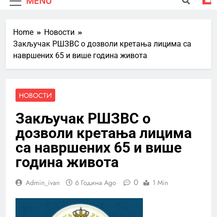
MENU
Home
Новости
Закључак РШЗВС о дозволи кретања лицима са
навршених 65 и више година живота
НОВОСТИ
Закључак РШЗВС о
дозволи кретања лицима
са навршених 65 и више
година живота
0
Admin_ivan
6 Година Ago
1 Min