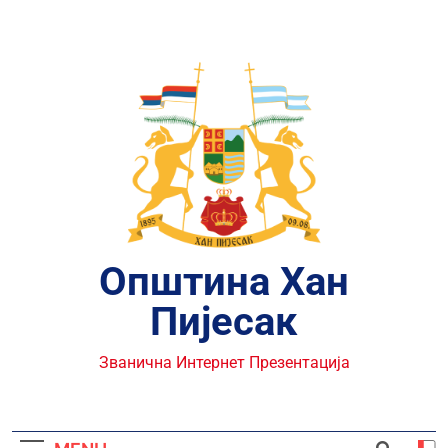
Skip
to
content
Општина Хан
Пијесак
Званична Интернет Презентација