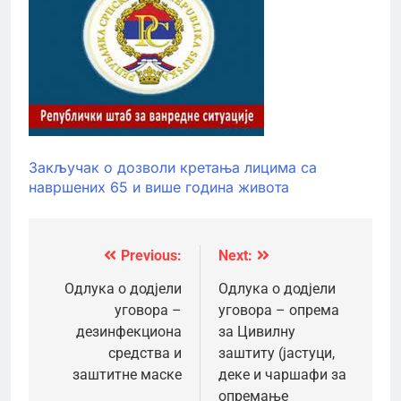
Закључак о дозволи кретања лицима са
навршених 65 и више година живота
Previous:
Next:
Кретање
чланка
Одлука о додјели
Одлука о додјели
уговора –
уговора – опрема
дезинфекциона
за Цивилну
средства и
заштиту (јастуци,
заштитне маске
деке и чаршафи за
опремање