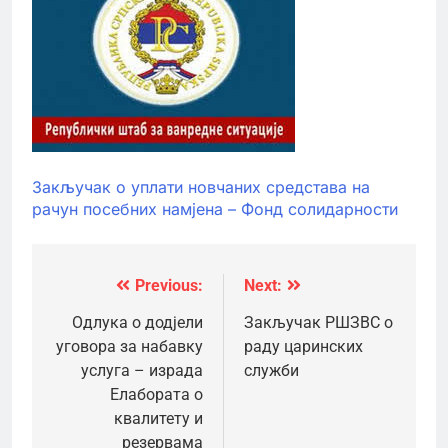
Закључак о уплати новчаних средстава на
рачун посебних намјена – Фонд солидарности
Previous:
Next:
Кретање
чланка
Одлука о додјели
Закључак РШЗВС о
уговора за набавку
раду царинских
услуга – израда
служби
Елабората о
квалитету и
резервама