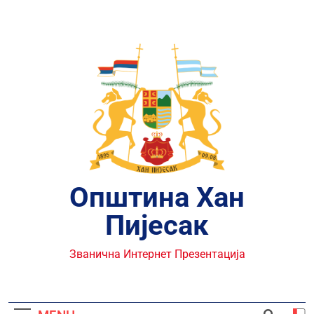
Skip
to
content
Општина Хан
Пијесак
Званична Интернет Презентација