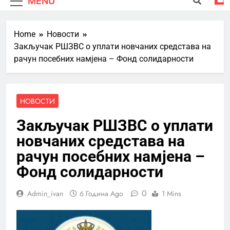
MENU
Home
Новости
Закључак РШЗВС о уплати новчаних средстава на
рачун посебних намјена – Фонд солидарности
НОВОСТИ
Закључак РШЗВС о уплати
новчаних средстава на
рачун посебних намјена –
Фонд солидарности
0
Admin_ivan
6 Година Ago
1 Mins