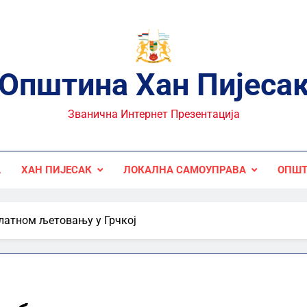
Општина Хан Пијеса
Званична Интернет Презентација
А
ХАН ПИЈЕСАК
ЛОКАЛНА САМОУПРАВА
ОПШТ
платном љетовању у Грчкој