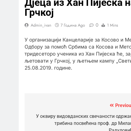
Дјеца из Хан Пијеска 
Грчкој
0
Admin_ivan
7 Година Ago
1 Mins
У организацији Канцеларије за Косово и М
Одбору за помоћ Србима са Косова и Мето
тридесеторо ученика из Хан Пијеска ће, з
љетовати у Грчкој, у љетњем кампу „Свети 
25.08.2019. године.
Previou
Кретање
чланка
У оквиру видовданских свечаности одржа
трибина посвећена проф. др Мила
Радулови