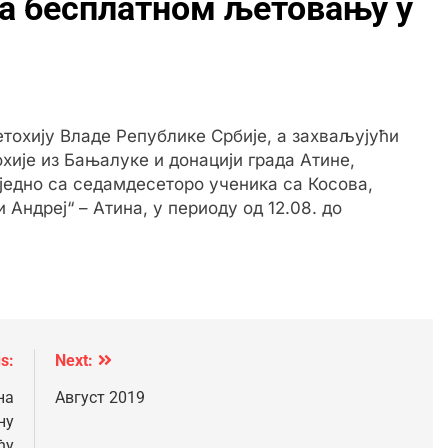
на бесплатном љетовању у
етохију Владе Републике Србије, а захваљујући
хије из Бањалуке и донацији града Атине,
аједно са седамдесеторо ученика са Косова,
Андреј“ – Атина, у периоду од 12.08. до
s:
Next:
на
Август 2019
ну
ћу