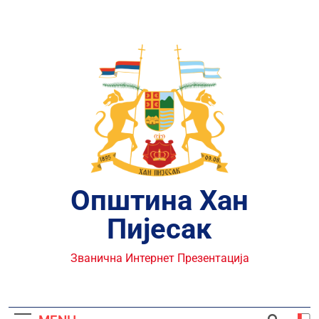
Skip
to
content
Општина Хан
Пијесак
Званична Интернет Презентација