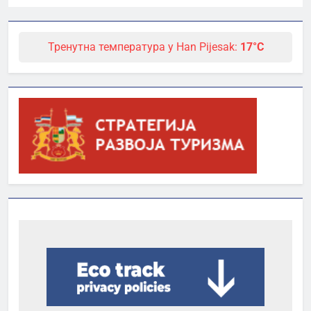
Тренутна температура у Han Pijesak:
17°C