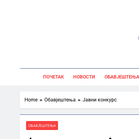
Skip
to
content
ПОЧЕТАК
НОВОСТИ
ОБАВЈЕШТЕЊ
Home
Обавјештења
Јавни конкурс
ОБАВЈЕШТЕЊА