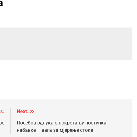
а
s:
Next:
рс
Посебна одлука о покретању поступка
набавке – вага за мјерење стоке