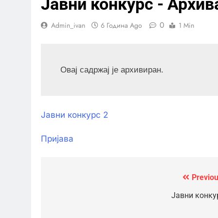
Јавни конкурс - Архив
0
Admin_ivan
6 Година Ago
1 Min
Овај садржај је архивиран.
Јавни конкурс 2
Пријава
Previou
Кретање
чланка
Јавни конку