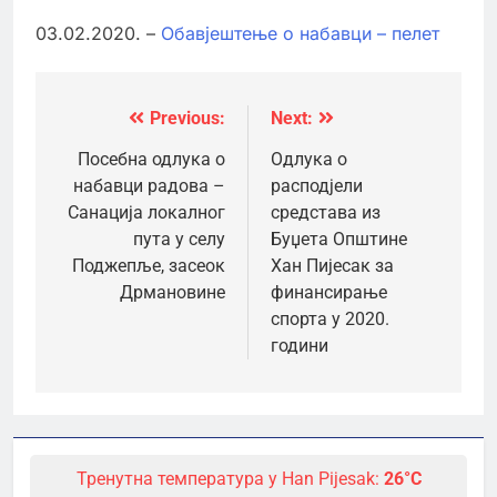
03.02.2020. –
Обавјештење о набавци – пелет
Previous:
Next:
Кретање
чланка
Посебна одлука о
Одлука о
набавци радова –
расподјели
Санација локалног
средстава из
пута у селу
Буџета Општине
Поджепље, засеок
Хан Пијесак за
Дрмановине
финансирање
спорта у 2020.
години
Тренутна температура у Han Pijesak:
26°C