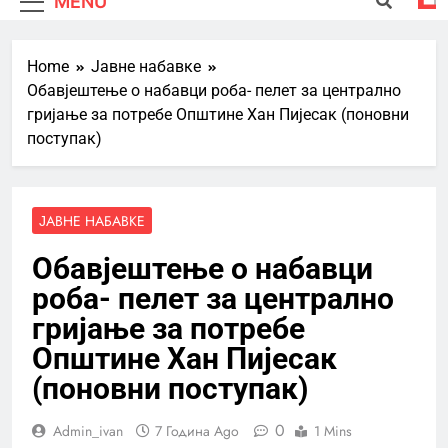
MENU
Home
Јавне набавке
Обавјештење о набавци роба- пелет за централно
гријање за потребе Општине Хан Пијесак (поновни
поступак)
ЈАВНЕ НАБАВКЕ
Обавјештење о набавци
роба- пелет за централно
гријање за потребе
Општине Хан Пијесак
(поновни поступак)
0
Admin_ivan
7 Година Ago
1 Mins