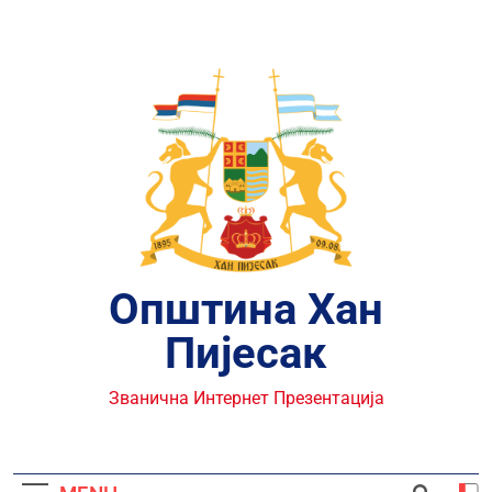
Skip
to
content
Општина Хан
Пијесак
Званична Интернет Презентација