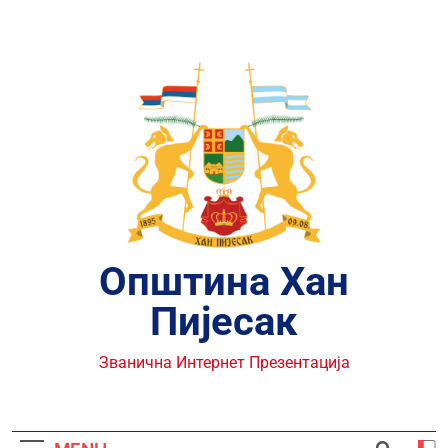
Skip
to
content
Општина Хан
Пијесак
Званична Интернет Презентација