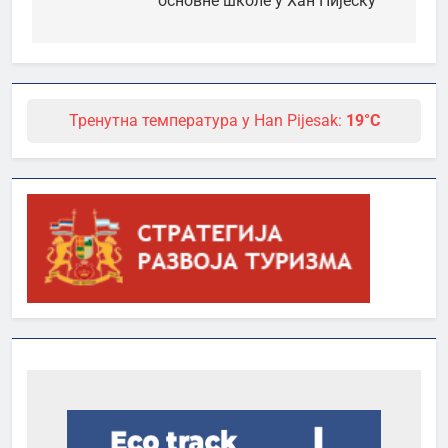
основне школе у Хан Пијеску
Тренутна температура у Han Pijesak:
19°C