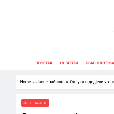
Skip
to
content
ПОЧЕТАК
НОВОСТИ
ОБАВЈЕШТЕЊ
Home
Јавне набавке
Одлука о додјели угов
ЈАВНЕ НАБАВКЕ