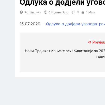
Одлука о додјели угов
0
Admin_ivan
6 Година Ago
1 Mins
15.07.2020. –
Одлука о додјели уговора-р
Previou
Кретање
чланка
Нови Пројекат бањске рехабилитације за 202
годи