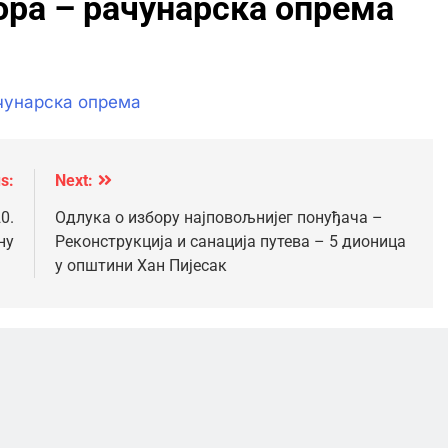
ора – рачунарска опрема
ачунарска опрема
s:
Next:
0.
Одлука о избору најповољнијег понуђача –
ну
Реконструкција и санација путева – 5 дионица
у општини Хан Пијесак