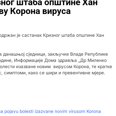
ног штаба општине Хан
аву Корона вируса
, одржан је састанак Кризног штаба општине Хан
на данашњој сједници, закључке Владе Републике
 године, Информације Дома здравља „Др Миленко
болести изазване новим вирусом Корона, те кратке
с, симптоми, како се шири и превентивне мјере.
 na pojavu bolesti izazvane novim virusom Korona