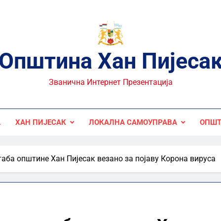
Општина Хан Пијеса
Званична Интернет Презентација
А
ХАН ПИЈЕСАК
ЛОКАЛНА САМОУПРАВА
ОПШТ
аба општине Хан Пијесак везано за појаву Корона вируса