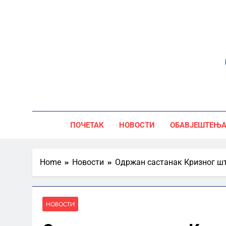
Skip
to
content
ПОЧЕТАК
НОВОСТИ
ОБАВЈЕШТЕЊ
Home
Новости
Одржан састанак Кризног шт
НОВОСТИ