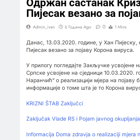
Одржан састанак Криз
Пијесак везано за пој
0
Admin_ivan
6 Година Ago
1 Mins
Данас, 13.03.2020. године, у Хан Пијеску
Пијесак везано за појаву Корона вируса.
У прилогу погледајте Закључке усвојене 
Српске усвојене на сједници 10.03.2020.
Наранчић“ о реализацији мјера на појаву 
информације о томе шта је то Корона виру
KRIZNI ŠTAB Zaključci
Zaključak Vlade RS i Pojam javnog okupljanja
Informacija Doma zdravja o realizaciji mjera