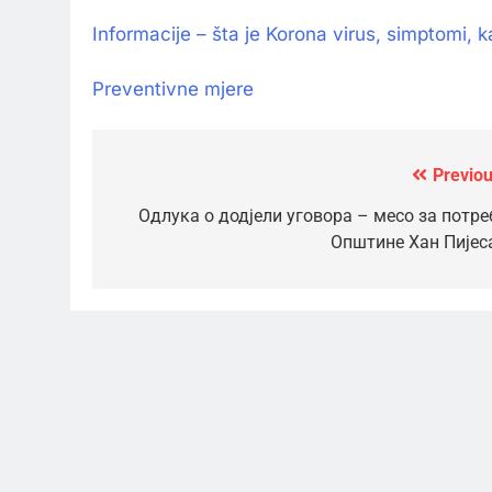
Informacije – šta je Korona virus, simptomi, k
Preventivne mjere
Previou
Кретање
чланка
Одлука о додјели уговора – месо за потре
Општине Хан Пијес