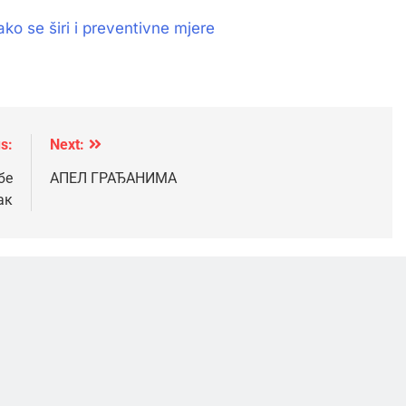
ako se širi i preventivne mjere
s:
Next:
бе
АПЕЛ ГРАЂАНИМА
ак