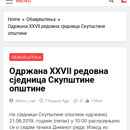
MENU
Home
Обавјештења
Одржана XXVII редовна сједница Скупштине
општине
ОБАВЈЕШТЕЊА
Одржана XXVII редовна
сједница Скупштине
општине
0
Admin_ivan
7 Година Ago
1 Mins
На сједници Скупштине општине одржаној
21.06.2019. године (петак) у 10:00 расправљало
се о седам тачака Дневног реда: Извод из