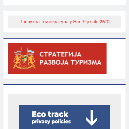
Тренутна температура у Han Pijesak:
26°C