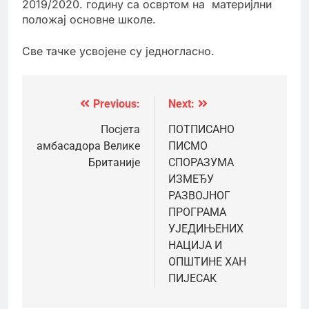
2019/2020. годину са освртом на материјлни
положај основне школе.
Све тачке усвојене су једногласно.
Previous:
Next:
Кретање
чланка
Посјета
ПОТПИСАНО
амбасадора Велике
ПИСМО
Британије
СПОРАЗУМА
ИЗМЕЂУ
РАЗВОЈНОГ
ПРОГРАМА
УЈЕДИЊЕНИХ
НАЦИЈА И
ОПШТИНЕ ХАН
ПИЈЕСАК