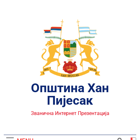
Skip
to
content
Општина Хан
Пијесак
Званична Интернет Презентација