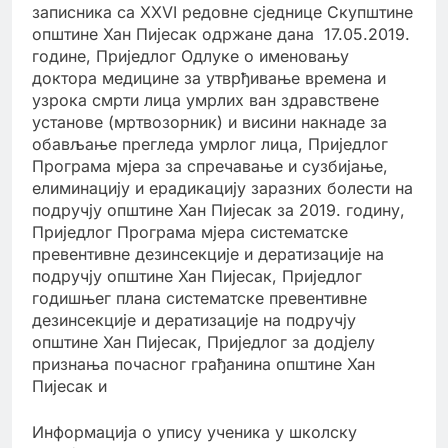
записника са XXVI редовне сједнице Скупштине
општине Хан Пијесак одржане дана 17.05.2019.
године, Приједлог Одлуке о именовању
доктора медицине за утврђивање времена и
узрока смрти лица умрлих ван здравствене
установе (мртвозорник) и висини накнаде за
обављање прегледа умрлог лица, Приједлог
Програма мјера за спречавање и сузбијање,
елиминацију и ерадикацију заразних болести на
подручју општине Хан Пијесак за 2019. годину,
Приједлог Програма мјера систематске
превентивне дезинсекције и дератизације на
подручју општине Хан Пијесак, Приједлог
годишњег плана систематске превентивне
дезинсекције и дератизације на подручју
општине Хан Пијесак, Приједлог за додјелу
признања почасног грађанина општине Хан
Пијесак и
Информација о упису ученика у школску