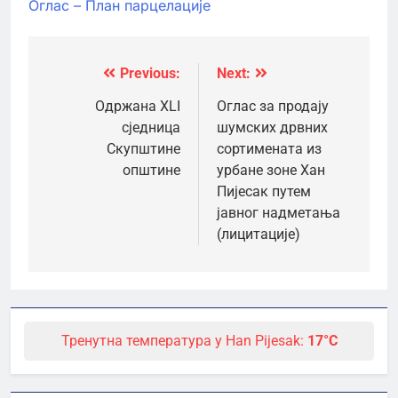
Оглас – План парцелације
Previous:
Next:
Кретање
чланка
Одржана XLI
Оглас за продају
сједница
шумских дрвних
Скупштине
сортимената из
општине
урбане зоне Хан
Пијесак путем
јавног надметања
(лицитације)
Тренутна температура у Han Pijesak:
17°C