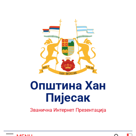
Skip
to
content
Општина Хан
Пијесак
Званична Интернет Презентација