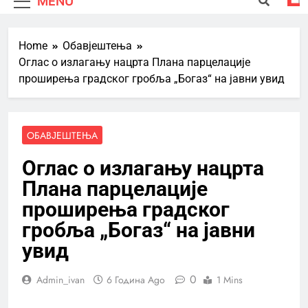
MENU
Home
Обавјештења
Оглас о излагању нацрта Плана парцелације
проширења градског гробља „Богаз“ на јавни увид
ОБАВЈЕШТЕЊА
Оглас о излагању нацрта
Плана парцелације
проширења градског
гробља „Богаз“ на јавни
увид
0
Admin_ivan
6 Година Ago
1 Mins