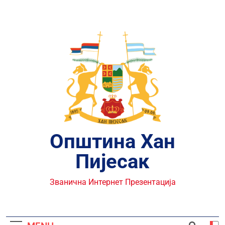
Skip
to
content
Општина Хан
Пијесак
Званична Интернет Презентација