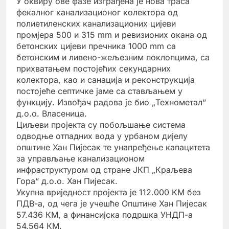
У оквиру ове фазе изграђена је нова траса
фекалног канализационог колектора од
полиетиленских канализационих цијеви
промјера 500 и 315 mm и ревизионих окана од
бетонских цијеви пречника 1000 mm са
бетонским и ливено-жељезним поклопцима, са
прихватањем постојећих секундарних
колектора, као и санација и реконструкција
постојеће септичке јаме са стављањем у
функцију. Извођач радова је био „Технометал“
д.о.о. Власеница.
Циљеви пројекта су побољшање система
одводње отпадних вода у урбаном дијелу
општине Хан Пијесак те унапређење капацитета
за управљање канализационом
инфраструктуром од стране ЈКП „Краљева
Гора“ д.о.о. Хан Пијесак.
Укупна вриједност пројекта је 112.000 КМ без
ПДВ-а, од чега је учешће Општине Хан Пијесак
57.436 КМ, а финансијска подршка УНДП-а
54.564 КМ.