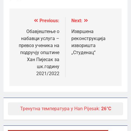
Previous:
Next:
Кретање
чланка
Обавјештење о
Извршена
набавци услуга –
реконструкција
превоз ученика на
изворишта
подручју општине
„Студенац“
Хан Пијесак за
шк.годину
2021/2022
Тренутна температура у Han Pijesak:
26°C