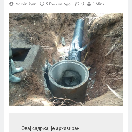
0
Admin_ivan
5 Година Ago
1 Mins
Овај садржај је архивиран.