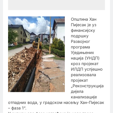
Општина Хан
Пијесак је уз
финансијску
подршку
Развојног
програма
Уједињених
нација (УНДП)
кроз пројекат
ИЛДП успјешно
реализовала
пројекат
„Реконструкција
дијела
канализације
отпадних вода, у градском насељу Хан-Пијесак
– фаза 1“.