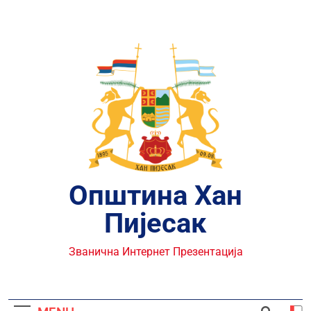
Skip
to
content
Општина Хан
Пијесак
Званична Интернет Презентација