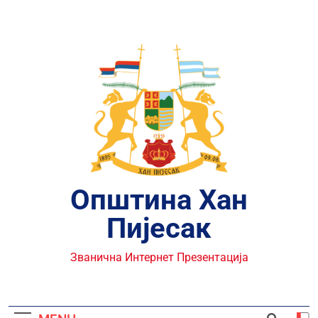
Skip
to
content
Општина Хан
Пијесак
Званична Интернет Презентација