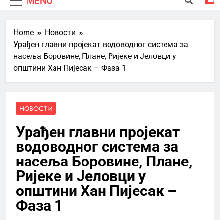
MENU
Home
Новости
Урађен главни пројекат водоводног система за
насеља Боровине, Плане, Ријеке и Јеловци у
општини Хан Пијесак – Фаза 1
НОВОСТИ
Урађен главни пројекат
водоводног система за
насеља Боровине, Плане,
Ријеке и Јеловци у
општини Хан Пијесак –
Фаза 1