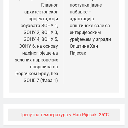
Главног
поступка јавне
архитектонског
набавке –
пројекта, који
адаптација
обухвата ЗОНУ 1,
општинске сале са
ЗОНУ 2, ЗОНУ 3,
ентеријерским
ЗОНУ 4, ЗОНУ 5,
уређењем у згради
ЗОНУ 6, на основу
Општине Хан
идејног рјешења
Пијесак
зелених парковских
површина на
Борачком Брду, без
ЗОНЕ 7 (Фаза 1)
Тренутна температура у Han Pijesak:
25°C