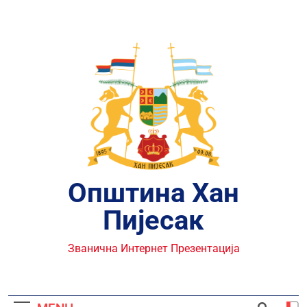
Skip
to
content
Општина Хан
Пијесак
Званична Интернет Презентација