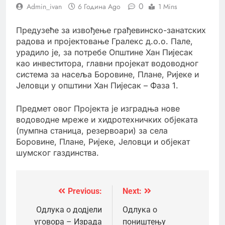
0
Admin_ivan
6 Година Ago
1 Mins
Предузеће за извођење грађевинско-занатских
радова и пројектовање Гралекс д.о.о. Пале,
урадило је, за потребе Општине Хан Пијесак
као инвеститора, главни пројекат водоводног
система за насеља Боровине, Плане, Ријеке и
Јеловци у општини Хан Пијесак – Фаза 1.
Предмет овог Пројекта је изградња нове
водоводне мреже и хидротехничких објеката
(пумпна станица, резервоари) за села
Боровине, Плане, Ријеке, Јеловци и објекат
шумског газдинства.
Previous:
Next:
Кретање
чланка
Одлука о додјели
Одлука о
уговора – Израда
поништењу