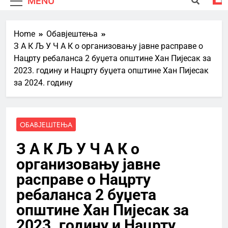
MENU
Home
Обавјештења
З А К Љ У Ч А К о организовању јавне расправе о
Нацрту ребаланса 2 буџета општине Хан Пијесак за
2023. годину и Нацрту буџета општине Хан Пијесак
за 2024. годину
ОБАВЈЕШТЕЊА
З А К Љ У Ч А К о
организовању јавне
расправе о Нацрту
ребаланса 2 буџета
општине Хан Пијесак за
2023. годину и Нацрту