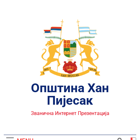
Skip
to
content
Општина Хан
Пијесак
Званична Интернет Презентација