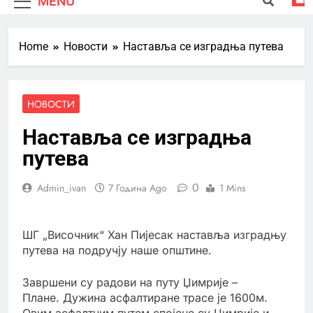
MENU
Home
Новости
Наставља се изградња путева
НОВОСТИ
Наставља се изградња
путева
0
Admin_ivan
7 Година Ago
1 Mins
ШГ „Височник“ Хан Пијесак наставља изградњу
путева на подручју наше општине.
Завршени су радови на путу Џимрије –
Плане. Дужина асфалтиране трасе је 1600м.
Овим асфалтним путем спојене су Џимрије и