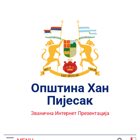
Skip
to
content
Општина Хан
Пијесак
Званична Интернет Презентација