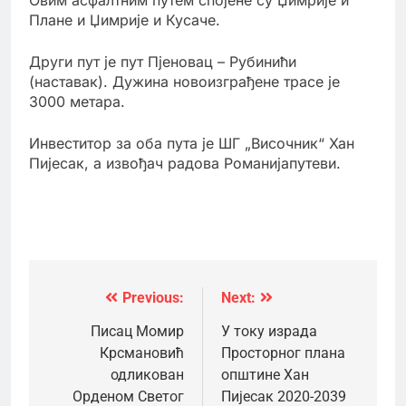
Плане и Џимрије и Кусаче.
Други пут је пут Пјеновац – Рубинићи
(наставак). Дужина новоизграђене трасе је
3000 метара.
Инвеститор за оба пута је ШГ „Височник“ Хан
Пијесак, а извођач радова Романијапутеви.
Previous:
Next:
Кретање
чланка
Писац Момир
У току израда
Крсмановић
Просторног плана
одликован
општине Хан
Орденом Светог
Пијесак 2020-2039