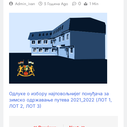
0
Admin_ivan
5 Година Ago
1 Min
Одлуке о избору најповољнијег понуђача за
зимско одржавање путева 2021_2022 (ЛОТ 1,
ЛОТ 2, ЛОТ 3)