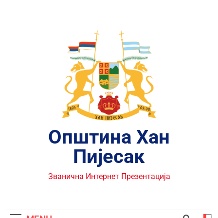
Skip
to
content
Општина Хан
Пијесак
Званична Интернет Презентација