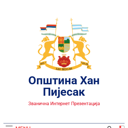
Skip
to
content
Општина Хан
Пијесак
Званична Интернет Презентација