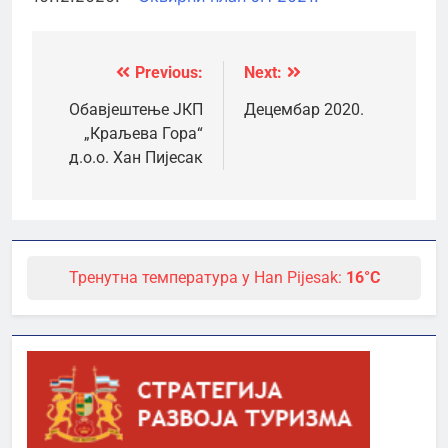
Previous:
Next:
Кретање
чланка
Обавјештење ЈКП
Децембар 2020.
„Краљева Гора“
д.о.о. Хан Пијесак
Тренутна температура у Han Pijesak:
16°C