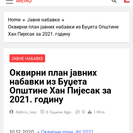
MENU
Home
Јавне набавке
Оквирни план јавних набавки из Буџета Општине
Хан Пијесак за 2021. годину
ЈАВНЕ НАБАВКЕ
Оквирни план јавних
набавки из Буџета
Општине Хан Пијесак за
2021. годину
0
Admin_ivan
6 Година Ago
1 Mins
10.12.2020. –
Оквирни план ЈН 2021.