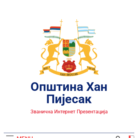
Skip
to
content
Општина Хан
Пијесак
Званична Интернет Презентација