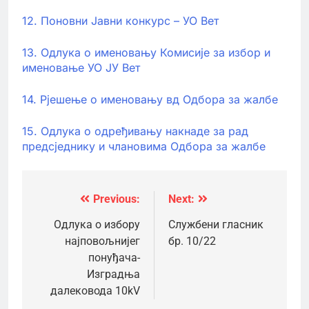
12. Поновни Јавни конкурс – УО Вет
13. Одлука о именовању Комисије за избор и
именовање УО ЈУ Вет
14. Рјешење о именовању вд Одбора за жалбе
15. Одлука о одређивању накнаде за рад
предсједнику и члановима Одбора за жалбе
Previous:
Next:
Кретање
чланка
Одлука о избору
Службени гласник
најповољнијег
бр. 10/22
понуђача-
Изградња
далековода 10kV