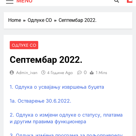
MENU
Home
Одлуке СО
Септембар 2022.
ОДЛУКЕ СО
Септембар 2022.
0
Admin_ivan
4 Године Ago
1 Mins
1. Одлука о усвајању извршења буџета
1а. Остварење 30.6.2022.
2. Одлука о измјени одлуке о статусу, платама
и другим правима функционера
3. Одлука_измјена програма за пољопривреду