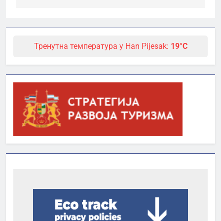
Тренутна температура у Han Pijesak:
19°C