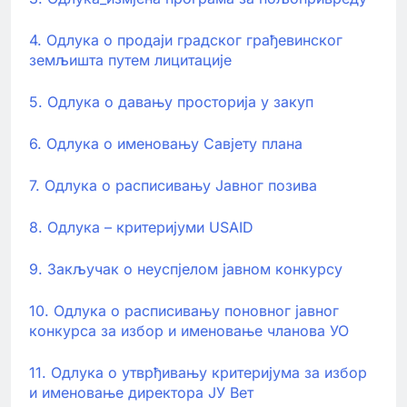
4. Одлука о продаји градског грађевинског
земљишта путем лицитације
5. Одлука о давању просторија у закуп
6. Одлука о именовању Савјету плана
7. Oдлука о расписивању Јавног позива
8. Одлука – критеријуми USAID
9. Закључак о неуспјелом јавном конкурсу
10. Одлука о расписивању поновног јавног
конкурса за избор и именовање чланова УО
11. Одлука о утврђивању критеријума за избор
и именовање директора ЈУ Вет