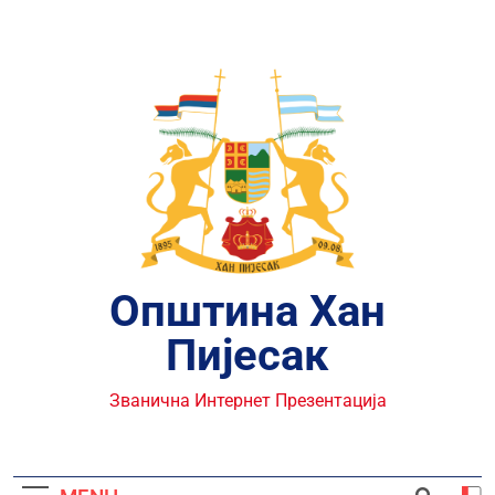
Skip
to
content
Општина Хан
Пијесак
Званична Интернет Презентација